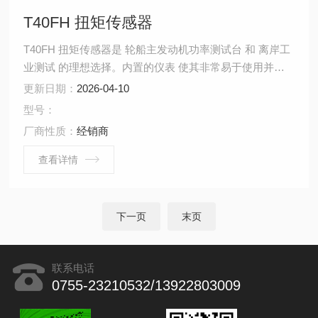
T40FH 扭矩传感器
T40FH 扭矩传感器是 轮船主发动机功率测试台 和 离岸工
业测试 的理想选择。内置的仪表 使其非常易于使用并获
得 可靠的测量结果。非旋转型 T40FH 扭矩传感器适合用
更新日期：
2026-04-10
于特定的标定应用。
型号：
厂商性质：
经销商
查看详情
下一页
末页
联系电话
0755-23210532/13922803009