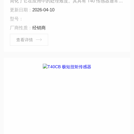
简化了它在应用中的处理难度。其具有 T40 传感器通常具
有的高精度和其他特性，非常适合于需要高转速和鲁棒性
更新日期：
2026-04-10
的测试应用，例如电驱动、变速箱试验台以及直升机部件
型号：
和可调执行器的试验台等。
厂商性质：
经销商
查看详情