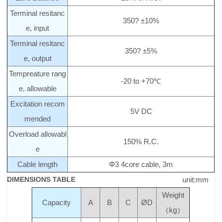
Terminal resitanc
350? ±10%
e, input
Terminal resitanc
350? ±5%
e, output
Tempreature rang
-20 to +70℃
e, allowable
Excitation recom
5V DC
mended
Overload allowabl
150% R.C.
e
Cable length
Φ3 4core cable, 3m
DIMENSIONS TABLE
unit:mm
Weight
Capacity
A
B
C
ØD
（kg）