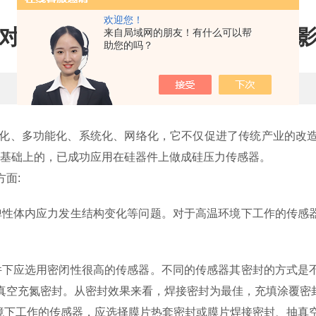
欢迎您！
对韩国SETECH传感器产生什么
来自局域网的朋友！有什么可以帮
助您的吗？
更新时间：2022-03-10 点击次数：1606
能化、多功能化、系统化、网络化，它不仅促进了传统产业的改造
技术基础上的，已成功应用在硅器件上做成硅压力传感器。
面:
性体内应力发生结构变化等问题。对于高温环境下工作的传感器
下应选用密闭性很高的传感器。不同的传感器其密封的方式是不
和抽真空充氮密封。从密封效果来看，焊接密封为最佳，充填涂覆
境下工作的传感器，应选择膜片热套密封或膜片焊接密封、抽真